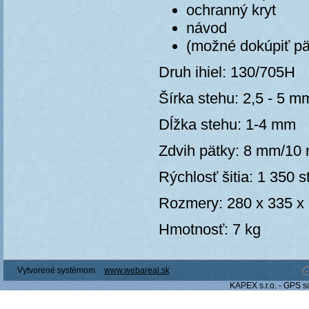
ochranný kryt
návod
(možné dokúpiť pä
Druh ihiel: 130/705H
Šírka stehu: 2,5 - 5 m
Dĺžka stehu: 1-4 mm
Zdvih pätky: 8 mm/10
Rýchlosť šitia: 1 350 
Rozmery: 280 x 335 
Hmotnosť: 7 kg
Vytvorené systémom
www.webareal.sk
KAPEX s.r.o. - GPS s