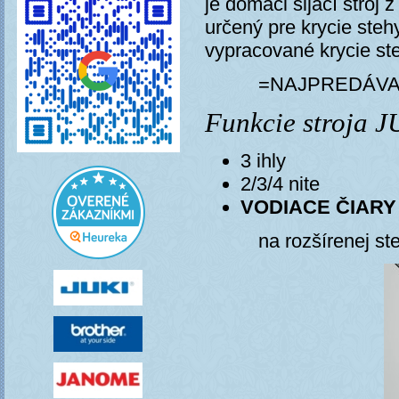
je domáci šijací stroj
určený pre krycie steh
vypracované krycie ste
=NAJPREDÁVA
Funkcie stroja 
3 ihly
2/3/4 nite
VODIACE ČIARY
na rozšírenej st