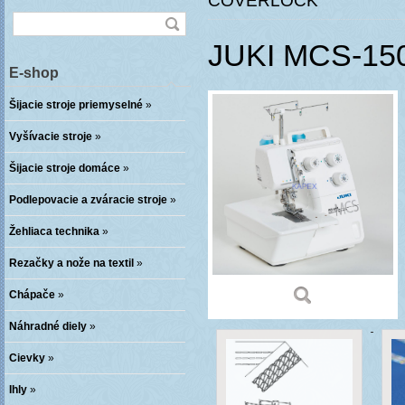
COVERLOCK
JUKI MCS-1
E-shop
Šijacie stroje priemyselné
»
Vyšívacie stroje
»
Šijacie stroje domáce
»
Podlepovacie a zváracie stroje
»
Žehliaca technika
»
Rezačky a nože na textil
»
Chápače
»
Náhradné diely
»
Cievky
»
Ihly
»