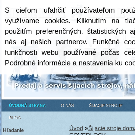
S cieľom uľahčiť používateľom pou
využívame cookies. Kliknutím na tlač
použitím preferenčných, štatistických 
nás aj našich partnerov. Funkčné co
funkčnosti webu používané počas cel
Podrobné informácie a nastavenia ku co
ÚVODNÁ STRANA
O NÁS
ŠIJACIE STROJE
BLOG
»
Úvod
Šijacie stroje do
Hľadanie