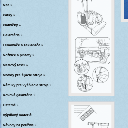
Nite
»
Pätky
»
Platničky
»
Galantéria
»
Lemovače a zakladače
»
Nožnice a pinzety
»
Metrový textil
»
Motory pre šijacie stroje
»
Rámiky pre vyšívacie stroje
»
Kovová galantéria
»
Ostatné
»
Výplňový materiál
Návody na použitie
»