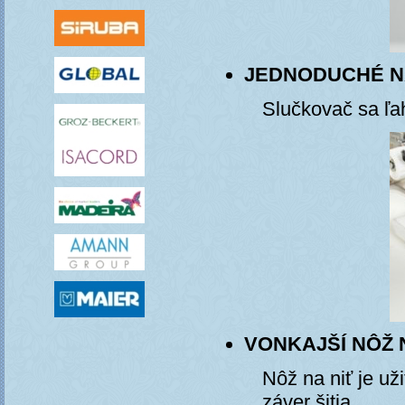
JEDNODUCHÉ N
Slučkovač sa ľah
VONKAJŠÍ NÔŽ 
Nôž na niť je už
záver šitia.