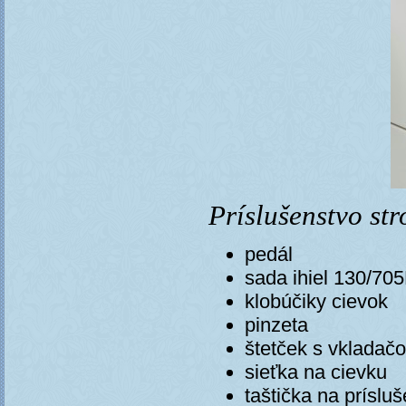
Príslušenstvo st
pedál
sada ihiel 130/70
klobúčiky cievok
pinzeta
štetček s vkladačo
sieťka na cievku
taštička na príslu