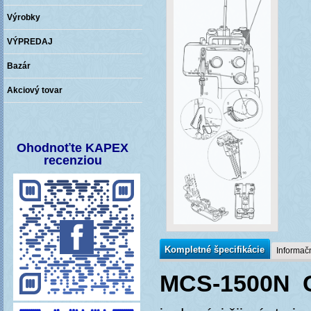
Výrobky
VÝPREDAJ
Bazár
Akciový tovar
Vaša
recenzia
pomáha
Ohodnoťte KAPEX
zlepšovať
recenziou
naše
služby
Kompletné špecifikácie
Informačn
MCS-1500N