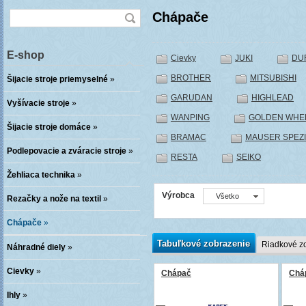
Chápače
E-shop
Cievky
JUKI
DU
BROTHER
MITSUBISHI
Šijacie stroje priemyselné
»
GARUDAN
HIGHLEAD
Vyšívacie stroje
»
WANPING
GOLDEN WHE
Šijacie stroje domáce
»
BRAMAC
MAUSER SPEZ
Podlepovacie a zváracie stroje
»
RESTA
SEIKO
Žehliaca technika
»
Výrobca
Všetko
Rezačky a nože na textil
»
Chápače
»
Tabuľkové zobrazenie
Riadkové z
Náhradné diely
»
Cievky
»
Chápač
Chá
Ihly
»