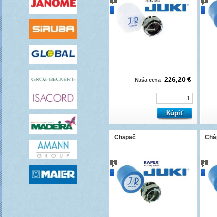
novinka
novi
226,20 €
Naša cena
Chápač
Chá
novinka
novi