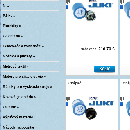
Nite
»
novinka
novi
Pätky
»
Platničky
»
Galantéria
»
Lemovače a zakladače
»
216,73 €
Naša cena
Nožnice a pinzety
»
Metrový textil
»
Motory pre šijacie stroje
»
Chápač
Chá
Rámiky pre vyšívacie stroje
»
Kovová galantéria
»
novinka
novi
Ostatné
»
Výplňový materiál
Návody na použitie
»