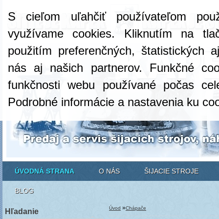
S cieľom uľahčiť používateľom pou
využívame cookies. Kliknutím na tlač
použitím preferenčných, štatistických 
nás aj našich partnerov. Funkčné co
funkčnosti webu používané počas cel
Podrobné informácie a nastavenia ku co
ÚVODNÁ STRANA
O NÁS
ŠIJACIE STROJE
BLOG
»
Úvod
Chápače
Hľadanie