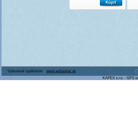
Vytvorené systémom
www.webareal.sk
KAPEX s.r.o. - GPS s