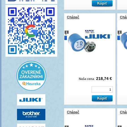
Chápač
Chá
novinka
novi
218,74 €
Naša cena
Chápač
Chá