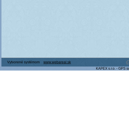
Vytvorené systémom
www.webareal.sk
KAPEX s.r.o. - GPS s