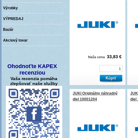
Výrobky
VÝPREDAJ
Bazár
Akciový tovar
33,83 €
Naša cena
Ohodnoťte KAPEX
recenziou
Vaša recenzia pomáha
zlepšovať naše služby
JUKI Originálny náhradný
JUKI
diel 10001204
diel