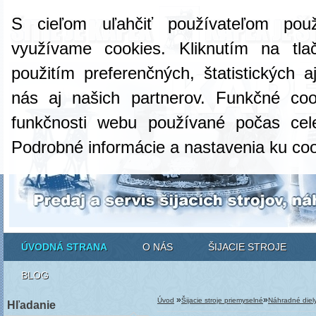
S cieľom uľahčiť používateľom pou
využívame cookies. Kliknutím na tlač
použitím preferenčných, štatistických 
nás aj našich partnerov. Funkčné co
funkčnosti webu používané počas cel
Podrobné informácie a nastavenia ku co
ÚVODNÁ STRANA
O NÁS
ŠIJACIE STROJE
BLOG
»
»
Úvod
Šijacie stroje priemyselné
Náhradné diel
Hľadanie