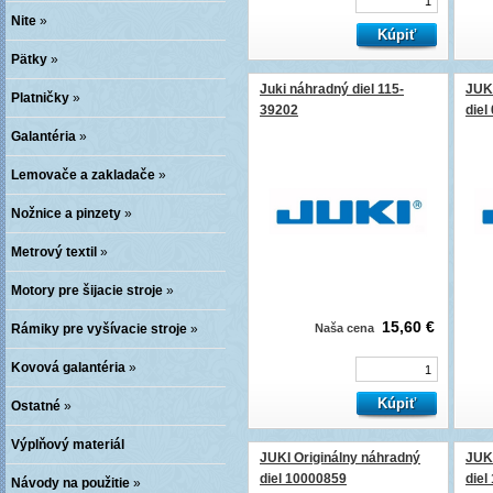
Nite
»
Pätky
»
Juki náhradný diel 115-
JUKI
Platničky
»
39202
die
Galantéria
»
Lemovače a zakladače
»
Nožnice a pinzety
»
Metrový textil
»
Motory pre šijacie stroje
»
15,60 €
Rámiky pre vyšívacie stroje
»
Naša cena
Kovová galantéria
»
Ostatné
»
Výplňový materiál
JUKI Originálny náhradný
JUKI
diel 10000859
diel
Návody na použitie
»