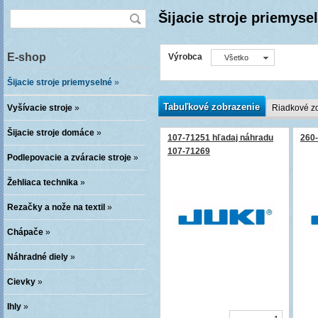
Šijacie stroje priemyse
E-shop
Výrobca
Všetko
Šijacie stroje priemyselné
»
Tabuľkové zobrazenie
Vyšívacie stroje
»
Riadkové z
Šijacie stroje domáce
»
107-71251 hľadaj náhradu
260-
107-71269
Podlepovacie a zváracie stroje
»
Žehliaca technika
»
Rezačky a nože na textil
»
Chápače
»
Náhradné diely
»
Cievky
»
Ihly
»