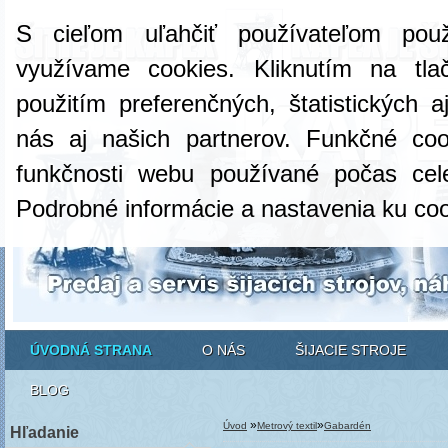
S cieľom uľahčiť používateľom pou
využívame cookies. Kliknutím na tlač
použitím preferenčných, štatistických 
nás aj našich partnerov. Funkčné co
funkčnosti webu používané počas cel
Podrobné informácie a nastavenia ku co
ÚVODNÁ STRANA
O NÁS
ŠIJACIE STROJE
BLOG
»
»
Úvod
Metrový textil
Gabardén
Hľadanie