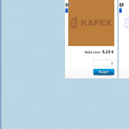
novinka
novi
5,13 €
Naša cena