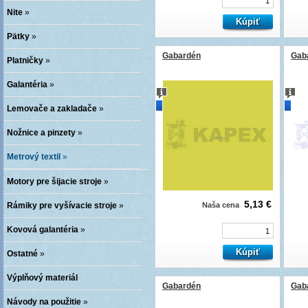
Nite
»
Pätky
»
Gabardén
Gab
Platničky
»
Galantéria
»
novinka
novi
Lemovače a zakladače
»
Nožnice a pinzety
»
Metrový textil
»
Motory pre šijacie stroje
»
5,13 €
Rámiky pre vyšívacie stroje
»
Naša cena
Kovová galantéria
»
Ostatné
»
Výplňový materiál
Gabardén
Gab
Návody na použitie
»