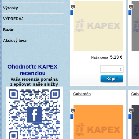
Výrobky
novinka
novi
VÝPREDAJ
Bazár
Akciový tovar
5,13 €
Naša cena
Ohodnoťte KAPEX
recenziou
Vaša recenzia pomáha
zlepšovať naše služby
Gabardén
Gab
novinka
novi