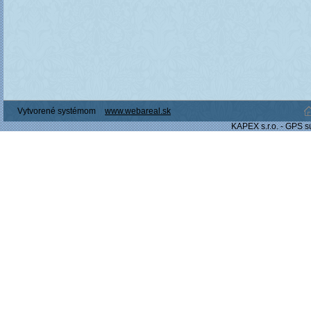
Vytvorené systémom
www.webareal.sk
KAPEX s.r.o. - GPS s