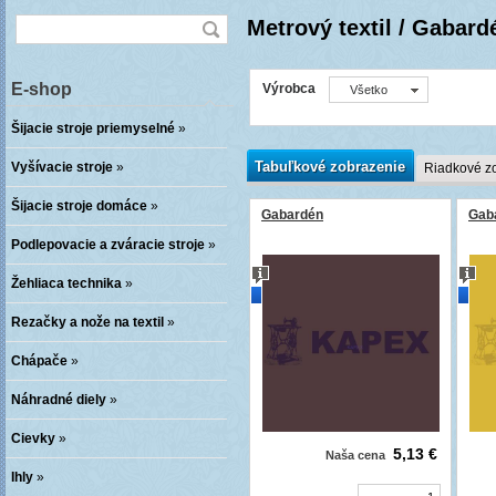
Metrový textil / Gabard
E-shop
Výrobca
Všetko
Šijacie stroje priemyselné
»
Tabuľkové zobrazenie
Vyšívacie stroje
»
Riadkové z
Šijacie stroje domáce
»
Gabardén
Gab
Podlepovacie a zváracie stroje
»
Žehliaca technika
»
novinka
novi
Rezačky a nože na textil
»
Chápače
»
Náhradné diely
»
Cievky
»
5,13 €
Naša cena
Ihly
»