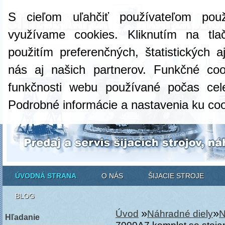
S cieľom uľahčiť používateľom pou
využívame cookies. Kliknutím na tlač
použitím preferenčných, štatistických 
nás aj našich partnerov. Funkčné co
funkčnosti webu používané počas cel
Podrobné informácie a nastavenia ku co
ÚVODNÁ STRANA
O NÁS
ŠIJACIE STROJE
BLOG
»
»
Úvod
Náhradné diely
N
Hľadanie