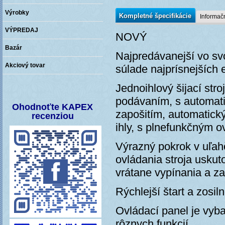
Výrobky
Kompletné špecifikácie
Informačn
VÝPREDAJ
NOVÝ
Bazár
Najpredávanejší vo svo
Akciový tovar
súlade najprísnejšíc
Jednoihlový šijací st
Vaša
recenzia
podávaním, s automati
pomáha
Ohodnoťte KAPEX
zlepšovať
zapošitím, automatick
recenziou
naše
služby
ihly, s plnefunkčným o
Výrazný pokrok v uľah
ovládania stroja uskut
vrátane vypínania a z
Rýchlejší štart a zosil
Ovládací panel je vy
rôznych funkcií