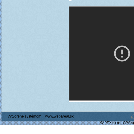
Vytvorené systémom
www.webareal.sk
KAPEX s.r.o. - GPS s