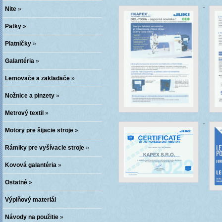
Nite
»
Pätky
»
Platničky
»
Galantéria
»
Lemovače a zakladače
»
Nožnice a pinzety
»
Metrový textil
»
Motory pre šijacie stroje
»
Rámiky pre vyšívacie stroje
»
Kovová galantéria
»
Ostatné
»
Výplňový materiál
Návody na použitie
»