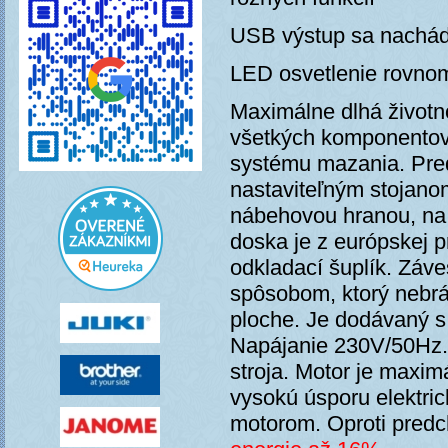
USB výstup sa nachá
LED osvetlenie rovnom
Maximálne dlhá životn
všetkých komponentov
systému mazania. Pre
nastaviteľným stojano
nábehovou hranou, na 
doska je z európskej 
odkladací šuplík. Záve
spôsobom, ktorý nebrá
ploche. Je dodávaný 
Napájanie 230V/50Hz. 
stroja. Motor je maxi
vysokú úsporu elektri
motorom. Oproti pred