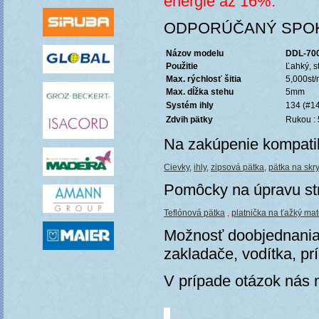
energie až 16%.
ODPORÚČANÝ SPOK
Názov modelu
DDL-70
Použitie
Ľahký, s
Max. rýchlosť šitia
5,000st/
Max. dĺžka stehu
5mm
Systém ihly
134 (#1
Zdvih pätky
Rukou :
Na zakúpenie kompatib
Cievky,
ihly,
zipsová pätka,
pätka na skry
Pomôcky na úpravu st
Teflónová pätka
,
platnička na ťažký mat
Možnosť doobjednania 
zakladače, vodítka, pr
V prípade otázok nás 