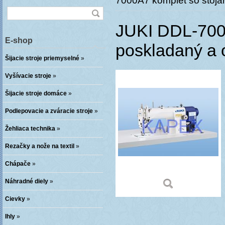
7000A7 komplet so stoja
JUKI DDL-7000
E-shop
poskladaný a
Šijacie stroje priemyselné
»
Vyšívacie stroje
»
Šijacie stroje domáce
»
Podlepovacie a zváracie stroje
»
Žehliaca technika
»
Rezačky a nože na textil
»
Chápače
»
Náhradné diely
»
Cievky
»
Ihly
»